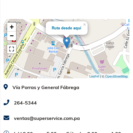
×
+
Ruta desde aquí
−
Leaflet
| ©
OpenStreetMap
Vía Porras y General Fábrega
264-5344
ventas@superservice.com.pa